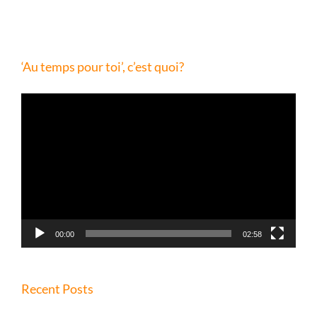
‘Au temps pour toi’, c’est quoi?
Lecteur
vidéo
00:00
02:58
Recent Posts