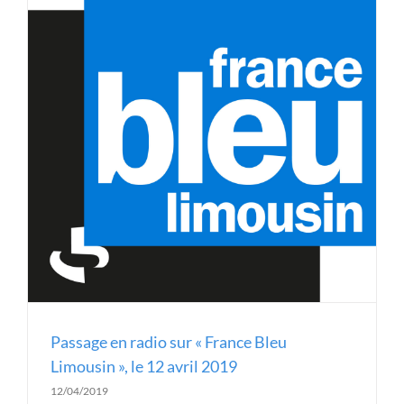
Passage en radio sur « France Bleu
Limousin », le 12 avril 2019
12/04/2019