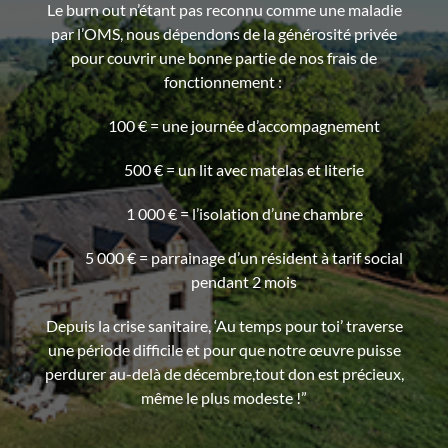
Le burn out n’étant pas reconnu comme une maladie
par l’OMS, nous dépendons de la générosité privée
pour couvrir une bonne partie de nos frais de
fonctionnement :
100 € = une journée d’accompagnement
500 € = un lit avec matelas et literie
1 000 € = l’isolation d’une chambre
5 000 € = parrainage d’un résident à tarif social
pendant 2 mois
Depuis la crise sanitaire, ‘Au temps pour toi’ traverse
une période difficile et pour que notre œuvre puisse
perdurer au-delà de décembre,tout don est précieux,
même le plus modeste !”