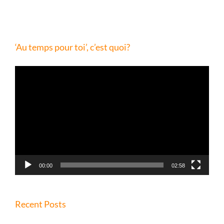
‘Au temps pour toi’, c’est quoi?
Lecteur
vidéo
00:00
02:58
Recent Posts