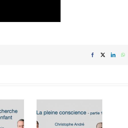
Facebook
X
Linked
W