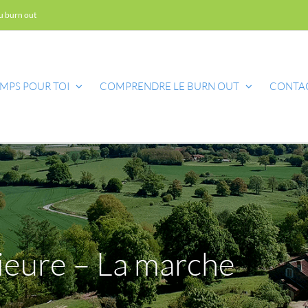
du burn out
MPS POUR TOI
COMPRENDRE LE BURN OUT
CONTA
rieure – La marche