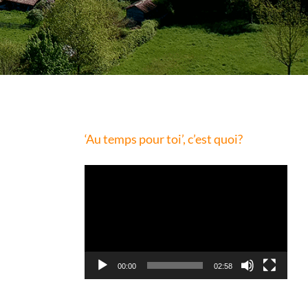
‘Au temps pour toi’, c’est quoi?
Lecteur
vidéo
00:00
02:58