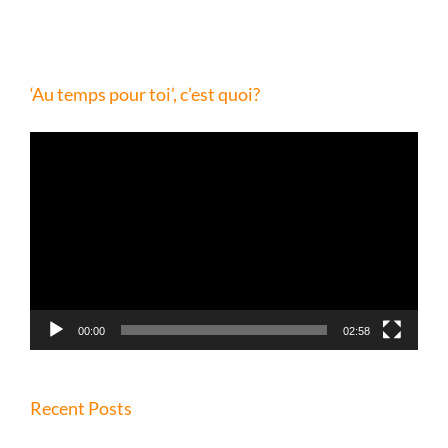
‘Au temps pour toi’, c’est quoi?
Lecteur
vidéo
00:00
02:58
Recent Posts