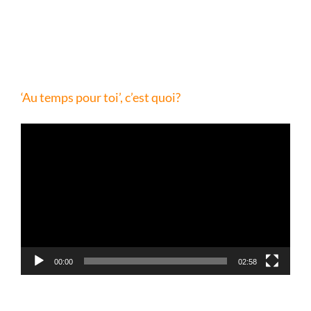
‘Au temps pour toi’, c’est quoi?
Lecteur
vidéo
00:00
02:58